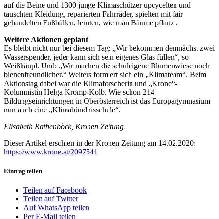
auf die Beine und 1300 junge Klimaschützer upcycelten und
tauschten Kleidung, reparierten Fahrräder, spielten mit fair
gehandelten Fußbällen, lernten, wie man Bäume pflanzt.
Weitere Aktionen geplant
Es bleibt nicht nur bei diesem Tag: „Wir bekommen demnächst zwei
Wasserspender, jeder kann sich sein eigenes Glas füllen“, so
Weißhäupl. Und: „Wir machen die schuleigene Blumenwiese noch
bienenfreundlicher.“ Weiters formiert sich ein „Klimateam“. Beim
Aktionstag dabei war die Klimaforscherin und „Krone“-
Kolumnistin Helga Kromp-Kolb. Wie schon 214
Bildungseinrichtungen in Oberösterreich ist das Europagymnasium
nun auch eine „Klimabündnisschule“.
Elisabeth Rathenböck, Kronen Zeitung
Dieser Artikel erschien in der Kronen Zeitung am 14.02.2020:
https://www.krone.at/2097541
Eintrag teilen
Teilen auf Facebook
Teilen auf Twitter
Auf WhatsApp teilen
Per E-Mail teilen