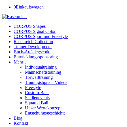
0
Einkaufswagen
CORPUS Shapes
CORPUS Signal Color
CORPUS Sport und Freestyle
Rasenreich Collection
Trainer Development
Buch-Aufstiegscode
Entwicklungssponsoring
Mehr…
Individualtraining
Mannschaftstraining
Torwarttraining
Trainingstipps – Videos
Freestyle
Custom-Balls
Stadienevents
Squared Ball
Unser Wertekonzept
Entstehungsgeschichte
Blog
Kontakt