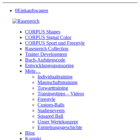
0
Einkaufswagen
CORPUS Shapes
CORPUS Signal Color
CORPUS Sport und Freestyle
Rasenreich Collection
Trainer Development
Buch-Aufstiegscode
Entwicklungssponsoring
Mehr…
Individualtraining
Mannschaftstraining
Torwarttraining
Trainingstipps – Videos
Freestyle
Custom-Balls
Stadienevents
Squared Ball
Unser Wertekonzept
Entstehungsgeschichte
Blog
Kontakt