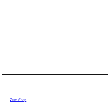
Mach den Unterschied
durch dein
Training!
Zum Shop