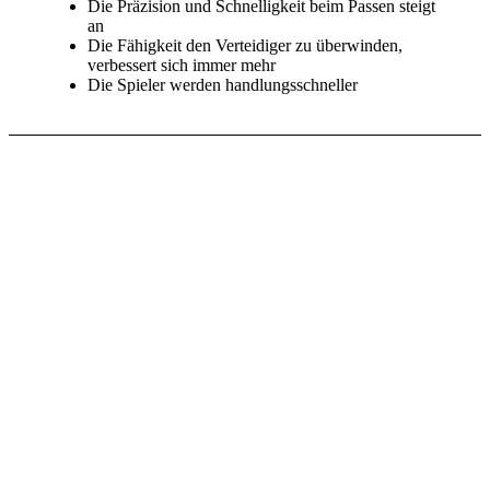
Die Präzision und Schnelligkeit beim Passen steigt
an
Die Fähigkeit den Verteidiger zu überwinden,
verbessert sich immer mehr
Die Spieler werden handlungsschneller
Die Wirksamkeit des
Trainingsgeräts CORPUS bereits in
3 Studien bewiesen