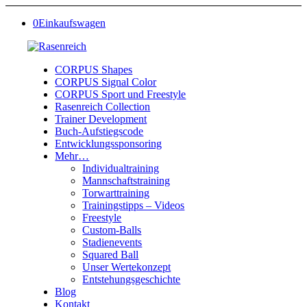
0
Einkaufswagen
CORPUS Shapes
CORPUS Signal Color
CORPUS Sport und Freestyle
Rasenreich Collection
Trainer Development
Buch-Aufstiegscode
Entwicklungssponsoring
Mehr…
Individualtraining
Mannschaftstraining
Torwarttraining
Trainingstipps – Videos
Freestyle
Custom-Balls
Stadienevents
Squared Ball
Unser Wertekonzept
Entstehungsgeschichte
Blog
Kontakt