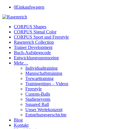
0
Einkaufswagen
CORPUS Shapes
CORPUS Signal Color
CORPUS Sport und Freestyle
Rasenreich Collection
Trainer Development
Buch-Aufstiegscode
Entwicklungssponsoring
Mehr…
Individualtraining
Mannschaftstraining
Torwarttraining
Trainingstipps – Videos
Freestyle
Custom-Balls
Stadienevents
Squared Ball
Unser Wertekonzept
Entstehungsgeschichte
Blog
Kontakt