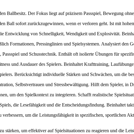
h den Ballbesitz. Der Fokus liegt auf präzisem Passspiel, Bewegung ohne
, den Ball sofort zurückzugewinnen, wenn er verloren geht. Ist mit ho
 die Entwicklung von Schnelligkeit, Wendigkeit und Explosivität. Bein
ießlich Formationen, Pressinglinien und Spielsystemen. Analysiert den 
 Passspiel und Schusstechnik. Enthält oft isolierte Übungen für spezifi
Fitness und Ausdauer des Spielers. Beinhaltet Krafttraining, Laufübun
Spielers. Berücksichtigt individuelle Stärken und Schwächen, um die be
ration, Selbstvertrauen und Stressbewältigung. Hilft dem Spieler, in 
, um den Spielkontext zu integrieren. Schafft realistische Spielsituat
 Spiels, die Lesefähigkeit und die Entscheidungsfindung. Beinhaltet ta
u verbessern, um die Leistungsfähigkeit in spezifischen, sportlichen Akt
zu stärken, um effektiver auf Spielsituationen zu reagieren und die Lei