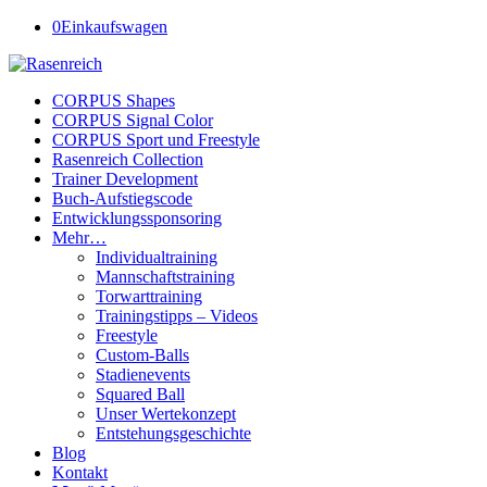
0
Einkaufswagen
CORPUS Shapes
CORPUS Signal Color
CORPUS Sport und Freestyle
Rasenreich Collection
Trainer Development
Buch-Aufstiegscode
Entwicklungssponsoring
Mehr…
Individualtraining
Mannschaftstraining
Torwarttraining
Trainingstipps – Videos
Freestyle
Custom-Balls
Stadienevents
Squared Ball
Unser Wertekonzept
Entstehungsgeschichte
Blog
Kontakt