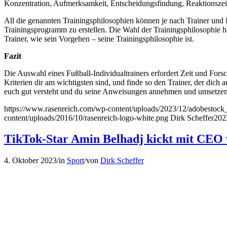
Konzentration, Aufmerksamkeit, Entscheidungsfindung, Reaktionszei
All die genannten Trainingsphilosophien können je nach Trainer und I
Trainingsprogramm zu erstellen. Die Wahl der Trainingsphilosophie h
Trainer, wie sein Vorgehen – seine Trainingsphilosophie ist.
Fazit
Die Auswahl eines Fußball-Individualtrainers erfordert Zeit und For
Kriterien dir am wichtigsten sind, und finde so den Trainer, der di
euch gut versteht und du seine Anweisungen annehmen und umsetzen 
https://www.rasenreich.com/wp-content/uploads/2023/12/adobestock_f
content/uploads/2016/10/rasenreich-logo-white.png
Dirk Scheffer
202
TikTok-Star Amin Belhadj kickt mit CEO
4. Oktober 2023
/
in
Sport
/
von
Dirk Scheffer