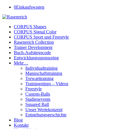
0
Einkaufswagen
CORPUS Shapes
CORPUS Signal Color
CORPUS Sport und Freestyle
Rasenreich Collection
Trainer Development
Buch-Aufstiegscode
Entwicklungssponsoring
Mehr…
Individualtraining
Mannschaftstraining
Torwarttraining
Trainingstipps – Videos
Freestyle
Custom-Balls
Stadienevents
Squared Ball
Unser Wertekonzept
Entstehungsgeschichte
Blog
Kontakt