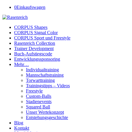
0
Einkaufswagen
CORPUS Shapes
CORPUS Signal Color
CORPUS Sport und Freestyle
Rasenreich Collection
Trainer Development
Buch-Aufstiegscode
Entwicklungssponsoring
Mehr…
Individualtraining
Mannschaftstraining
Torwarttraining
Trainingstipps – Videos
Freestyle
Custom-Balls
Stadienevents
Squared Ball
Unser Wertekonzept
Entstehungsgeschichte
Blog
Kontakt