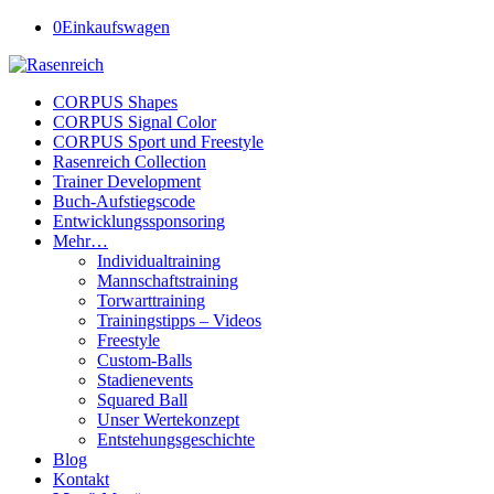
0
Einkaufswagen
CORPUS Shapes
CORPUS Signal Color
CORPUS Sport und Freestyle
Rasenreich Collection
Trainer Development
Buch-Aufstiegscode
Entwicklungssponsoring
Mehr…
Individualtraining
Mannschaftstraining
Torwarttraining
Trainingstipps – Videos
Freestyle
Custom-Balls
Stadienevents
Squared Ball
Unser Wertekonzept
Entstehungsgeschichte
Blog
Kontakt