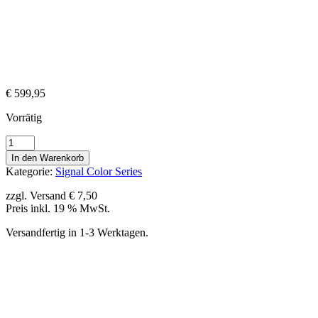
€
599,95
Vorrätig
#154C
Rasenreich
In den Warenkorb
Kinetiktraining
Kategorie:
Signal Color Series
Ball
Bag
zzgl. Versand € 7,50
-
Preis inkl. 19 % MwSt.
Single
Signal
Versandfertig in 1-3 Werktagen.
Color
Balls
Menge