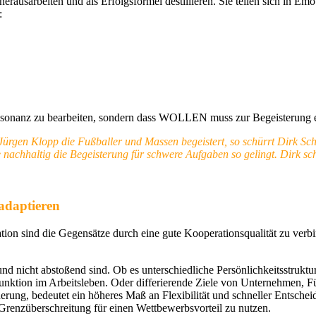
herausarbeiten und als Erfolgsformel destillieren. Sie teilen sich in E
:
Dissonanz zu bearbeiten, sondern dass WOLLEN muss zur Begeisterung
 Jürgen Klopp die Fußballer und Massen begeistert, so schürrt Dirk Sc
, wie nachhaltig die Begeisterung für schwere Aufgaben so gelingt. Di
adaptieren
ormation sind die Gegensätze durch eine gute Kooperationsqualität z
d nicht abstoßend sind. Ob es unterschiedliche Persönlichkeitsstruktu
Funktion im Arbeitsleben. Oder differierende Ziele von Unternehmen, 
rung, bedeutet ein höheres Maß an Flexibilität und schneller Entschei
Grenzüberschreitung für einen Wettbewerbsvorteil zu nutzen.