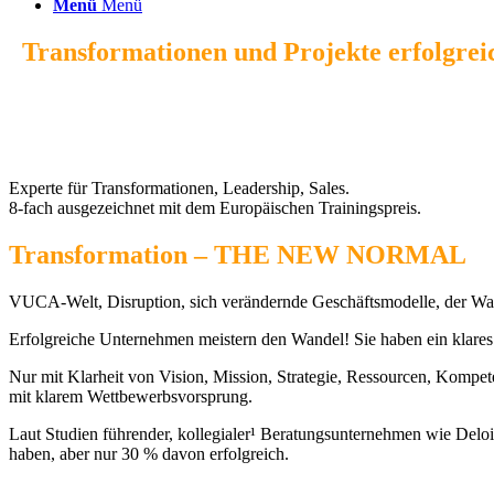
Menü
Menü
„
Transformationen und Projekte erfolgreic
das ist meine Berufung!
Dirk Scheffer
Experte für Transformationen, Leadership, Sales.
8-fach ausgezeichnet mit dem Europäischen Trainingspreis.
Transformation – THE NEW NORMAL
VUCA-Welt, Disruption, sich verändernde Geschäftsmodelle, der Wande
Erfolgreiche Unternehmen meistern den Wandel! Sie haben ein klares L
Nur mit Klarheit von Vision, Mission, Strategie, Ressourcen, Komp
mit klarem Wettbewerbsvorsprung.
Laut Studien führender, kollegialer¹ Beratungsunternehmen wie Deloit
haben, aber nur 30 % davon erfolgreich.