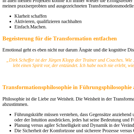
In allen meinen Projekten konnte ich immer wieder die Erfolgstreiber 
meinen praxiserprobten und ausgezeichneten Transformationsmodelle
Klarheit schaffen
Aktivieren, qualifizieren nachhalten
Einfach.Machen.
Begeisterung für die Transformation entfachen
Emotional geht es eben nicht nur darum Ängste und die kognitive 
„Dirk Scheffer ist der Jürgen Klopp der Trainer und Coaches. Wie
lebt einen Spirit vor, der entzündet. Ich habe noch nie erlebt
Transformationsphilosophie in Führungsphilosophie 
Philosophie ist die Liebe zur Weisheit. Die Weisheit in der Transf
abzustimmen.
Führungskräfte müssen verstehen, dass Gegensätze anziehend un
oder der Intuition ausdrücken, jedes hat seine Bedeutung und 
Planung versus agiler Schnelligkeit und Dynamik in der Verände
Die Sicherheit der Komfortzone und sicherere Prozesse versus 