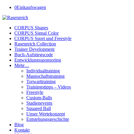
0
Einkaufswagen
CORPUS Shapes
CORPUS Signal Color
CORPUS Sport und Freestyle
Rasenreich Collection
Trainer Development
Buch-Aufstiegscode
Entwicklungssponsoring
Mehr…
Individualtraining
Mannschaftstraining
Torwarttraining
Trainingstipps – Videos
Freestyle
Custom-Balls
Stadienevents
Squared Ball
Unser Wertekonzept
Entstehungsgeschichte
Blog
Kontakt