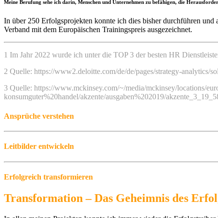
Meine Berufung sehe ich darin, Menschen und Unternehmen zu befähigen, die Herausforde
In über 250 Erfolgsprojekten konnte ich dies bisher durchführen un
Verband mit dem Europäischen Trainingspreis ausgezeichnet.
1 Im Jahr 2022 wurde ich unter die TOP 3 der besten HR Dienstleist
2 Quelle: https://www2.deloitte.com/de/de/pages/strategy-analytics/sol
3 Quelle: https://www.mckinsey.com/~/media/mckinsey/locations/e
konsumguter%20handel/akzente/ausgaben%202019/akzente_3_19_58_
Ansprüche verstehen
Leitbilder entwickeln
Erfolgreich transformieren
Transformation – Das Geheimnis des Erfol