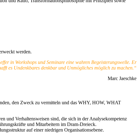
motion und Ratio, Transformationsphilosophie mit Prinzipien sowie
 erweckt werden.
heffer in Workshops und Seminare eine wahren Begeisterungswelle. Er
rk schafft es Undenkbares denkbar und Unmögliches möglich zu machen.“
Marc Jaeschke
u verbinden, den Zweck zu vermitteln und das WHY, HOW, WHAT
ren und Verhaltensweisen sind, die sich in der Analysekompetenz
Führungskräfte und Mitarbeitern im Dram-Dreieck.
dungsstruktur auf einer niedrigen Organisationsebene.