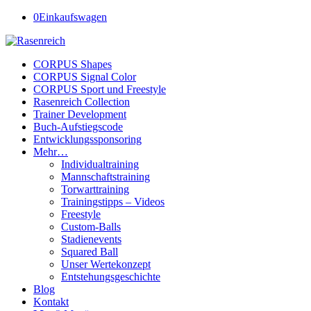
0
Einkaufswagen
CORPUS Shapes
CORPUS Signal Color
CORPUS Sport und Freestyle
Rasenreich Collection
Trainer Development
Buch-Aufstiegscode
Entwicklungssponsoring
Mehr…
Individualtraining
Mannschaftstraining
Torwarttraining
Trainingstipps – Videos
Freestyle
Custom-Balls
Stadienevents
Squared Ball
Unser Wertekonzept
Entstehungsgeschichte
Blog
Kontakt