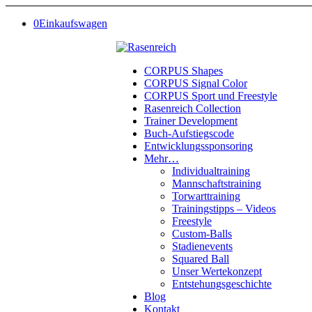
0
Einkaufswagen
CORPUS Shapes
CORPUS Signal Color
CORPUS Sport und Freestyle
Rasenreich Collection
Trainer Development
Buch-Aufstiegscode
Entwicklungssponsoring
Mehr…
Individualtraining
Mannschaftstraining
Torwarttraining
Trainingstipps – Videos
Freestyle
Custom-Balls
Stadienevents
Squared Ball
Unser Wertekonzept
Entstehungsgeschichte
Blog
Kontakt